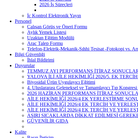
2026 İş Süreçleri
İç Kontrol Elektronik Yayın
Personel
Çalışan Görüş ve Öneri Formu
Aylık Yemek Listesi
Uzaktan Eğitim Modülü
Araç Talep Formu
Telefon-Elektrik-Mekanik-Sıhhi Tesisat -Fotokopi vs. Ar
Bilgi Güvenliği
İhlal Bildirimi
Duyurular
TEMMUZ AYI PERFORMANS İTİRAZ SONUÇLAR
YALOVA İLİ AİLE HEKİMLİĞİ 2026/5. EK TERCİ
Biyosidal Ürün Uygulayıcı Eğitimi
4. Uluslararası Geleneksel ve Tamamlayıcı Tıp Kongresi 
2026 HAZİRAN PERFORMANS İTİRAZ SONUÇL
AİLE HEKİMLİĞİ 2026/4 EK YERLEŞTİRME SON
AİLE HEKİMLİĞİ 2026/4 EK TERCİH VE YERL
AİLE HEKİMLİĞİ 2026/4 EK TERCİH VE YERLE
AŞIRI SICAKLARDA DİKKAT EDİLMESİ GEREK
GÜVENİLİR GIDA
Kalite
Basın İletişim