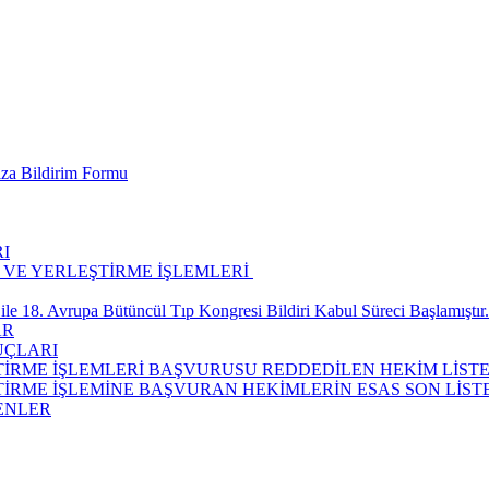
ıza Bildirim Formu
I
H VE YERLEŞTİRME İŞLEMLERİ ​
ile 18. Avrupa Bütüncül Tıp Kongresi Bildiri Kabul Süreci Başlamıştır.
AR
UÇLARI
EŞTİRME İŞLEMLERİ BAŞVURUSU REDDEDİLEN HEKİM LİSTE
ŞTİRME İŞLEMİNE BAŞVURAN HEKİMLERİN ESAS SON LİST
ENLER