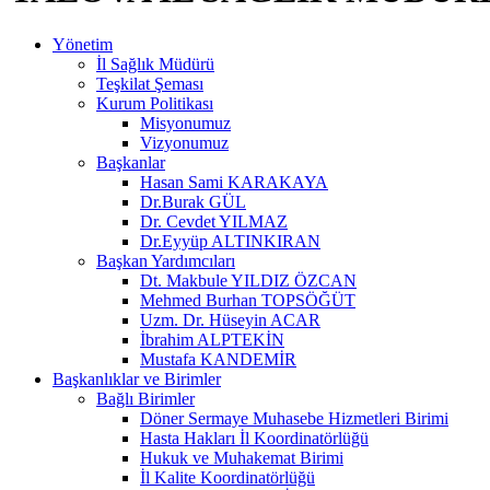
Yönetim
İl Sağlık Müdürü
Teşkilat Şeması
Kurum Politikası
Misyonumuz
Vizyonumuz
Başkanlar
Hasan Sami KARAKAYA
Dr.Burak GÜL
Dr. Cevdet YILMAZ
Dr.Eyyüp ALTINKIRAN
Başkan Yardımcıları
Dt. Makbule YILDIZ ÖZCAN
Mehmed Burhan TOPSÖĞÜT
Uzm. Dr. Hüseyin ACAR
İbrahim ALPTEKİN
Mustafa KANDEMİR
Başkanlıklar ve Birimler
Bağlı Birimler
Döner Sermaye Muhasebe Hizmetleri Birimi
Hasta Hakları İl Koordinatörlüğü
Hukuk ve Muhakemat Birimi
İl Kalite Koordinatörlüğü