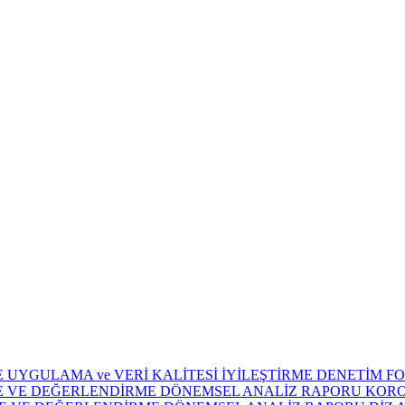
E UYGULAMA ve VERİ KALİTESİ İYİLEŞTİRME DENETİM FO
ME VE DEĞERLENDİRME DÖNEMSEL ANALİZ RAPORU KORON