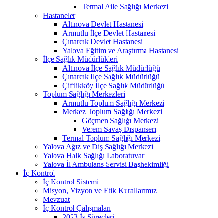
Termal Aile Sağlığı Merkezi
Hastaneler
Altınova Devlet Hastanesi
Armutlu İlçe Devlet Hastanesi
Çınarcık Devlet Hastanesi
Yalova Eğitim ve Araştırma Hastanesi
İlçe Sağlık Müdürlükleri
Altınova İlçe Sağlık Müdürlüğü
Çınarcık İlçe Sağlık Müdürlüğü
Çiftlikköy İlçe Sağlık Müdürlüğü
Toplum Sağlığı Merkezleri
Armutlu Toplum Sağlığı Merkezi
Merkez Toplum Sağlığı Merkezi
Göçmen Sağlığı Merkezi
Verem Savaş Dispanseri
Termal Toplum Sağlığı Merkezi
Yalova Ağız ve Diş Sağlığı Merkezi
Yalova Halk Sağlığı Laboratuvarı
Yalova İl Ambulans Servisi Başhekimliği
İç Kontrol
İç Kontrol Sistemi
Misyon, Vizyon ve Etik Kurallarımız
Mevzuat
İç Kontrol Çalışmaları
2023 İş Süreçleri