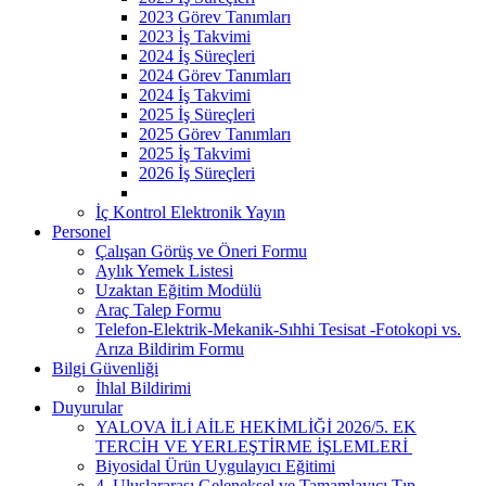
2023 Görev Tanımları
2023 İş Takvimi
2024 İş Süreçleri
2024 Görev Tanımları
2024 İş Takvimi
2025 İş Süreçleri
2025 Görev Tanımları
2025 İş Takvimi
2026 İş Süreçleri
İç Kontrol Elektronik Yayın
Personel
Çalışan Görüş ve Öneri Formu
Aylık Yemek Listesi
Uzaktan Eğitim Modülü
Araç Talep Formu
Telefon-Elektrik-Mekanik-Sıhhi Tesisat -Fotokopi vs.
Arıza Bildirim Formu
Bilgi Güvenliği
İhlal Bildirimi
Duyurular
YALOVA İLİ AİLE HEKİMLİĞİ 2026/5. EK
TERCİH VE YERLEŞTİRME İŞLEMLERİ ​
Biyosidal Ürün Uygulayıcı Eğitimi
4. Uluslararası Geleneksel ve Tamamlayıcı Tıp