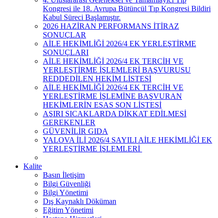
Kongresi ile 18. Avrupa Bütüncül Tıp Kongresi Bildiri
Kabul Süreci Başlamıştır.
2026 HAZİRAN PERFORMANS İTİRAZ
SONUÇLAR
AİLE HEKİMLİĞİ 2026/4 EK YERLEŞTİRME
SONUÇLARI
AİLE HEKİMLİĞİ 2026/4 EK TERCİH VE
YERLEŞTİRME İŞLEMLERİ BAŞVURUSU
REDDEDİLEN HEKİM LİSTESİ
AİLE HEKİMLİĞİ 2026/4 EK TERCİH VE
YERLEŞTİRME İŞLEMİNE BAŞVURAN
HEKİMLERİN ESAS SON LİSTESİ
AŞIRI SICAKLARDA DİKKAT EDİLMESİ
GEREKENLER
GÜVENİLİR GIDA
YALOVA İLİ 2026/4 SAYILI AİLE HEKİMLİĞİ EK
YERLEŞTİRME İŞLEMLERİ ​
Kalite
Basın İletişim
Bilgi Güvenliği
Bilgi Yönetimi
Dış Kaynaklı Döküman
Eğitim Yönetimi