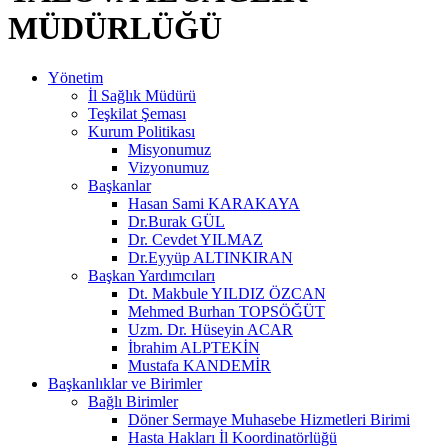
MÜDÜRLÜĞÜ
Yönetim
İl Sağlık Müdürü
Teşkilat Şeması
Kurum Politikası
Misyonumuz
Vizyonumuz
Başkanlar
Hasan Sami KARAKAYA
Dr.Burak GÜL
Dr. Cevdet YILMAZ
Dr.Eyyüp ALTINKIRAN
Başkan Yardımcıları
Dt. Makbule YILDIZ ÖZCAN
Mehmed Burhan TOPSÖĞÜT
Uzm. Dr. Hüseyin ACAR
İbrahim ALPTEKİN
Mustafa KANDEMİR
Başkanlıklar ve Birimler
Bağlı Birimler
Döner Sermaye Muhasebe Hizmetleri Birimi
Hasta Hakları İl Koordinatörlüğü