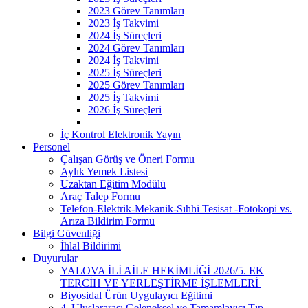
2023 Görev Tanımları
2023 İş Takvimi
2024 İş Süreçleri
2024 Görev Tanımları
2024 İş Takvimi
2025 İş Süreçleri
2025 Görev Tanımları
2025 İş Takvimi
2026 İş Süreçleri
İç Kontrol Elektronik Yayın
Personel
Çalışan Görüş ve Öneri Formu
Aylık Yemek Listesi
Uzaktan Eğitim Modülü
Araç Talep Formu
Telefon-Elektrik-Mekanik-Sıhhi Tesisat -Fotokopi vs.
Arıza Bildirim Formu
Bilgi Güvenliği
İhlal Bildirimi
Duyurular
YALOVA İLİ AİLE HEKİMLİĞİ 2026/5. EK
TERCİH VE YERLEŞTİRME İŞLEMLERİ ​
Biyosidal Ürün Uygulayıcı Eğitimi
4. Uluslararası Geleneksel ve Tamamlayıcı Tıp