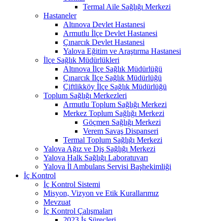
Termal Aile Sağlığı Merkezi
Hastaneler
Altınova Devlet Hastanesi
Armutlu İlçe Devlet Hastanesi
Çınarcık Devlet Hastanesi
Yalova Eğitim ve Araştırma Hastanesi
İlçe Sağlık Müdürlükleri
Altınova İlçe Sağlık Müdürlüğü
Çınarcık İlçe Sağlık Müdürlüğü
Çiftlikköy İlçe Sağlık Müdürlüğü
Toplum Sağlığı Merkezleri
Armutlu Toplum Sağlığı Merkezi
Merkez Toplum Sağlığı Merkezi
Göçmen Sağlığı Merkezi
Verem Savaş Dispanseri
Termal Toplum Sağlığı Merkezi
Yalova Ağız ve Diş Sağlığı Merkezi
Yalova Halk Sağlığı Laboratuvarı
Yalova İl Ambulans Servisi Başhekimliği
İç Kontrol
İç Kontrol Sistemi
Misyon, Vizyon ve Etik Kurallarımız
Mevzuat
İç Kontrol Çalışmaları
2023 İş Süreçleri