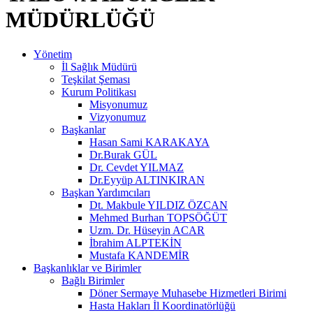
MÜDÜRLÜĞÜ
Yönetim
İl Sağlık Müdürü
Teşkilat Şeması
Kurum Politikası
Misyonumuz
Vizyonumuz
Başkanlar
Hasan Sami KARAKAYA
Dr.Burak GÜL
Dr. Cevdet YILMAZ
Dr.Eyyüp ALTINKIRAN
Başkan Yardımcıları
Dt. Makbule YILDIZ ÖZCAN
Mehmed Burhan TOPSÖĞÜT
Uzm. Dr. Hüseyin ACAR
İbrahim ALPTEKİN
Mustafa KANDEMİR
Başkanlıklar ve Birimler
Bağlı Birimler
Döner Sermaye Muhasebe Hizmetleri Birimi
Hasta Hakları İl Koordinatörlüğü