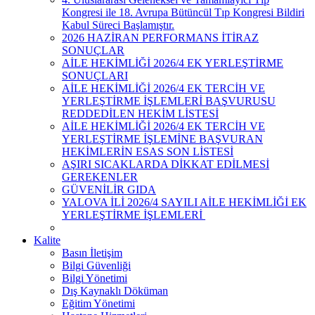
Kongresi ile 18. Avrupa Bütüncül Tıp Kongresi Bildiri
Kabul Süreci Başlamıştır.
2026 HAZİRAN PERFORMANS İTİRAZ
SONUÇLAR
AİLE HEKİMLİĞİ 2026/4 EK YERLEŞTİRME
SONUÇLARI
AİLE HEKİMLİĞİ 2026/4 EK TERCİH VE
YERLEŞTİRME İŞLEMLERİ BAŞVURUSU
REDDEDİLEN HEKİM LİSTESİ
AİLE HEKİMLİĞİ 2026/4 EK TERCİH VE
YERLEŞTİRME İŞLEMİNE BAŞVURAN
HEKİMLERİN ESAS SON LİSTESİ
AŞIRI SICAKLARDA DİKKAT EDİLMESİ
GEREKENLER
GÜVENİLİR GIDA
YALOVA İLİ 2026/4 SAYILI AİLE HEKİMLİĞİ EK
YERLEŞTİRME İŞLEMLERİ ​
Kalite
Basın İletişim
Bilgi Güvenliği
Bilgi Yönetimi
Dış Kaynaklı Döküman
Eğitim Yönetimi