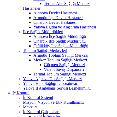
Termal Aile Sağlığı Merkezi
Hastaneler
Altınova Devlet Hastanesi
Armutlu İlçe Devlet Hastanesi
Çınarcık Devlet Hastanesi
Yalova Eğitim ve Araştırma Hastanesi
İlçe Sağlık Müdürlükleri
Altınova İlçe Sağlık Müdürlüğü
Çınarcık İlçe Sağlık Müdürlüğü
Çiftlikköy İlçe Sağlık Müdürlüğü
Toplum Sağlığı Merkezleri
Armutlu Toplum Sağlığı Merkezi
Merkez Toplum Sağlığı Merkezi
Göçmen Sağlığı Merkezi
Verem Savaş Dispanseri
Termal Toplum Sağlığı Merkezi
Yalova Ağız ve Diş Sağlığı Merkezi
Yalova Halk Sağlığı Laboratuvarı
Yalova İl Ambulans Servisi Başhekimliği
İç Kontrol
İç Kontrol Sistemi
Misyon, Vizyon ve Etik Kurallarımız
Mevzuat
İç Kontrol Çalışmaları
2023 İş Süreçleri