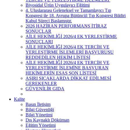
Biyosidal Ürün Uygulayıcı Eğitimi
4. Uluslararası Geleneksel ve Tamamlayıcı Tıp
Kongresi ile 18. Avrupa Bütüncül Tıp Kongresi Bildiri
Kabul Süreci Başlamıştır.
2026 HAZİRAN PERFORMANS İTİRAZ
SONUÇLAR
AİLE HEKİMLİĞİ 2026/4 EK YERLEŞTİRME
SONUÇLARI
AİLE HEKİMLİĞİ 2026/4 EK TERCİH VE
YERLEŞTİRME İŞLEMLERİ BAŞVURUSU
REDDEDİLEN HEKİM LİSTESİ
AİLE HEKİMLİĞİ 2026/4 EK TERCİH VE
YERLEŞTİRME İŞLEMİNE BAŞVURAN
HEKİMLERİN ESAS SON LİSTESİ
AŞIRI SICAKLARDA DİKKAT EDİLMESİ
GEREKENLER
GÜVENİLİR GIDA
Kalite
Basın İletişim
Bilgi Güvenliği
Bilgi Yönetimi
Dış Kaynaklı Döküman
Eğitim Yönetimi