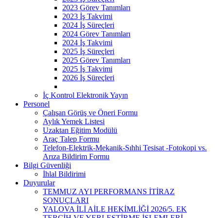
2023 Görev Tanımları
2023 İş Takvimi
2024 İş Süreçleri
2024 Görev Tanımları
2024 İş Takvimi
2025 İş Süreçleri
2025 Görev Tanımları
2025 İş Takvimi
2026 İş Süreçleri
İç Kontrol Elektronik Yayın
Personel
Çalışan Görüş ve Öneri Formu
Aylık Yemek Listesi
Uzaktan Eğitim Modülü
Araç Talep Formu
Telefon-Elektrik-Mekanik-Sıhhi Tesisat -Fotokopi vs.
Arıza Bildirim Formu
Bilgi Güvenliği
İhlal Bildirimi
Duyurular
TEMMUZ AYI PERFORMANS İTİRAZ
SONUÇLARI
YALOVA İLİ AİLE HEKİMLİĞİ 2026/5. EK
TERCİH VE YERLEŞTİRME İŞLEMLERİ ​