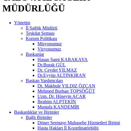
MÜDÜRLÜĞÜ
Yönetim
İl Sağlık Müdürü
Teşkilat Şeması
Kurum Politikası
Misyonumuz
Vizyonumuz
Başkanlar
Hasan Sami KARAKAYA
Dr.Burak GÜL
Dr. Cevdet YILMAZ
Dr.Eyyüp ALTINKIRAN
Başkan Yardımcıları
Dt. Makbule YILDIZ ÖZCAN
Mehmed Burhan TOPSÖĞÜT
Uzm. Dr. Hüseyin ACAR
İbrahim ALPTEKİN
Mustafa KANDEMİR
Başkanlıklar ve Birimler
Bağlı Birimler
Döner Sermaye Muhasebe Hizmetleri Birimi
Hasta Hakları İl Koordinatörlüğü