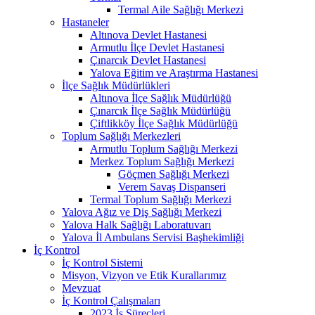
Termal Aile Sağlığı Merkezi
Hastaneler
Altınova Devlet Hastanesi
Armutlu İlçe Devlet Hastanesi
Çınarcık Devlet Hastanesi
Yalova Eğitim ve Araştırma Hastanesi
İlçe Sağlık Müdürlükleri
Altınova İlçe Sağlık Müdürlüğü
Çınarcık İlçe Sağlık Müdürlüğü
Çiftlikköy İlçe Sağlık Müdürlüğü
Toplum Sağlığı Merkezleri
Armutlu Toplum Sağlığı Merkezi
Merkez Toplum Sağlığı Merkezi
Göçmen Sağlığı Merkezi
Verem Savaş Dispanseri
Termal Toplum Sağlığı Merkezi
Yalova Ağız ve Diş Sağlığı Merkezi
Yalova Halk Sağlığı Laboratuvarı
Yalova İl Ambulans Servisi Başhekimliği
İç Kontrol
İç Kontrol Sistemi
Misyon, Vizyon ve Etik Kurallarımız
Mevzuat
İç Kontrol Çalışmaları
2023 İş Süreçleri