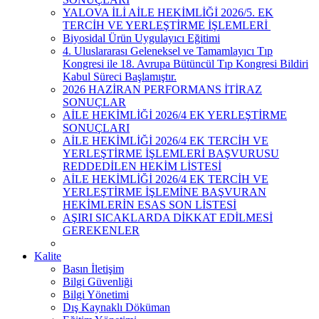
YALOVA İLİ AİLE HEKİMLİĞİ 2026/5. EK
TERCİH VE YERLEŞTİRME İŞLEMLERİ ​
Biyosidal Ürün Uygulayıcı Eğitimi
4. Uluslararası Geleneksel ve Tamamlayıcı Tıp
Kongresi ile 18. Avrupa Bütüncül Tıp Kongresi Bildiri
Kabul Süreci Başlamıştır.
2026 HAZİRAN PERFORMANS İTİRAZ
SONUÇLAR
AİLE HEKİMLİĞİ 2026/4 EK YERLEŞTİRME
SONUÇLARI
AİLE HEKİMLİĞİ 2026/4 EK TERCİH VE
YERLEŞTİRME İŞLEMLERİ BAŞVURUSU
REDDEDİLEN HEKİM LİSTESİ
AİLE HEKİMLİĞİ 2026/4 EK TERCİH VE
YERLEŞTİRME İŞLEMİNE BAŞVURAN
HEKİMLERİN ESAS SON LİSTESİ
AŞIRI SICAKLARDA DİKKAT EDİLMESİ
GEREKENLER
Kalite
Basın İletişim
Bilgi Güvenliği
Bilgi Yönetimi
Dış Kaynaklı Döküman