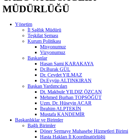
MÜDÜRLÜĞÜ
Yönetim
İl Sağlık Müdürü
Teşkilat Şeması
Kurum Politikası
Misyonumuz
Vizyonumuz
Başkanlar
Hasan Sami KARAKAYA
Dr.Burak GÜL
Dr. Cevdet YILMAZ
Dr.Eyyüp ALTINKIRAN
Başkan Yardımcıları
Dt. Makbule YILDIZ ÖZCAN
Mehmed Burhan TOPSÖĞÜT
Uzm. Dr. Hüseyin ACAR
İbrahim ALPTEKİN
Mustafa KANDEMİR
Başkanlıklar ve Birimler
Bağlı Birimler
Döner Sermaye Muhasebe Hizmetleri Birimi
Hasta Hakları İl Koordinatörlüğü