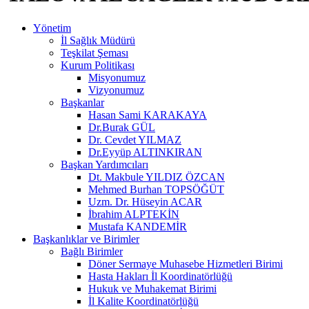
Yönetim
İl Sağlık Müdürü
Teşkilat Şeması
Kurum Politikası
Misyonumuz
Vizyonumuz
Başkanlar
Hasan Sami KARAKAYA
Dr.Burak GÜL
Dr. Cevdet YILMAZ
Dr.Eyyüp ALTINKIRAN
Başkan Yardımcıları
Dt. Makbule YILDIZ ÖZCAN
Mehmed Burhan TOPSÖĞÜT
Uzm. Dr. Hüseyin ACAR
İbrahim ALPTEKİN
Mustafa KANDEMİR
Başkanlıklar ve Birimler
Bağlı Birimler
Döner Sermaye Muhasebe Hizmetleri Birimi
Hasta Hakları İl Koordinatörlüğü
Hukuk ve Muhakemat Birimi
İl Kalite Koordinatörlüğü