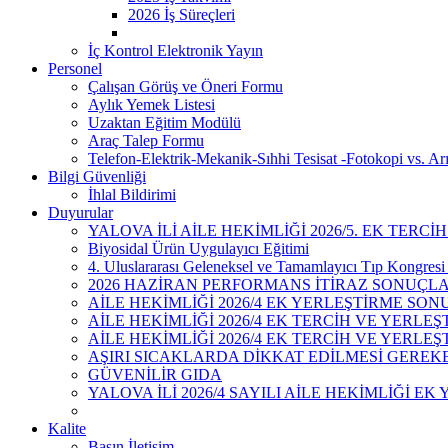
2026 İş Süreçleri
İç Kontrol Elektronik Yayın
Personel
Çalışan Görüş ve Öneri Formu
Aylık Yemek Listesi
Uzaktan Eğitim Modülü
Araç Talep Formu
Telefon-Elektrik-Mekanik-Sıhhi Tesisat -Fotokopi vs. Ar
Bilgi Güvenliği
İhlal Bildirimi
Duyurular
YALOVA İLİ AİLE HEKİMLİĞİ 2026/5. EK TERCİ
Biyosidal Ürün Uygulayıcı Eğitimi
4. Uluslararası Geleneksel ve Tamamlayıcı Tıp Kongresi 
2026 HAZİRAN PERFORMANS İTİRAZ SONUÇL
AİLE HEKİMLİĞİ 2026/4 EK YERLEŞTİRME SON
AİLE HEKİMLİĞİ 2026/4 EK TERCİH VE YERL
AİLE HEKİMLİĞİ 2026/4 EK TERCİH VE YERLE
AŞIRI SICAKLARDA DİKKAT EDİLMESİ GEREK
GÜVENİLİR GIDA
YALOVA İLİ 2026/4 SAYILI AİLE HEKİMLİĞİ EK
Kalite
Basın İletişim