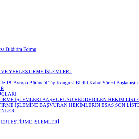
ıza Bildirim Formu
H VE YERLEŞTİRME İŞLEMLERİ ​
ile 18. Avrupa Bütüncül Tıp Kongresi Bildiri Kabul Süreci Başlamıştır.
AR
UÇLARI
EŞTİRME İŞLEMLERİ BAŞVURUSU REDDEDİLEN HEKİM LİSTE
ŞTİRME İŞLEMİNE BAŞVURAN HEKİMLERİN ESAS SON LİST
ENLER
 YERLEŞTİRME İŞLEMLERİ ​