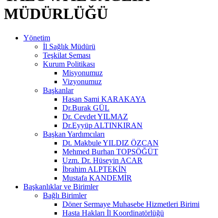
MÜDÜRLÜĞÜ
Yönetim
İl Sağlık Müdürü
Teşkilat Şeması
Kurum Politikası
Misyonumuz
Vizyonumuz
Başkanlar
Hasan Sami KARAKAYA
Dr.Burak GÜL
Dr. Cevdet YILMAZ
Dr.Eyyüp ALTINKIRAN
Başkan Yardımcıları
Dt. Makbule YILDIZ ÖZCAN
Mehmed Burhan TOPSÖĞÜT
Uzm. Dr. Hüseyin ACAR
İbrahim ALPTEKİN
Mustafa KANDEMİR
Başkanlıklar ve Birimler
Bağlı Birimler
Döner Sermaye Muhasebe Hizmetleri Birimi
Hasta Hakları İl Koordinatörlüğü