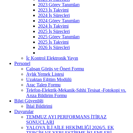
2023 Görev Tanımları
2023 İş Takvimi
2024 İş Süreçleri
2024 Görev Tanımları
2024 İş Takvimi
2025 İş Süreçleri
2025 Görev Tanımları
2025 İş Takvimi
2026 İş Süreçleri
İç Kontrol Elektronik Yayın
Personel
Çalışan Görüş ve Öneri Formu
Aylık Yemek Listesi
Uzaktan Eğitim Modülü
Araç Talep Formu
Telefon-Elektrik-Mekanik-Sıhhi Tesisat -Fotokopi vs.
Arıza Bildirim Formu
Bilgi Güvenliği
İhlal Bildirimi
Duyurular
TEMMUZ AYI PERFORMANS İTİRAZ
SONUÇLARI
YALOVA İLİ AİLE HEKİMLİĞİ 2026/5. EK
TERCİH VE YERLEŞTİRME İŞLEMLERİ ​