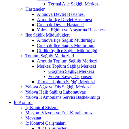
Termal Aile Sağlığı Merkezi
Hastaneler
Altınova Devlet Hastanesi
Armutlu İlçe Devlet Hastanesi
Çınarcık Devlet Hastanesi
Yalova Eğitim ve Araştırma Hastanesi
İlçe Sağlık Müdürlükleri
Altınova İlçe Sağlık Müdürlüğü
Çınarcık İlçe Sağlık Müdürlüğü
Çiftlikköy İlçe Sağlık Müdürlüğü
Toplum Sağlığı Merkezleri
Armutlu Toplum Sağlığı Merkezi
Merkez Toplum Sağlığı Merkezi
Göçmen Sağlığı Merkezi
Verem Savaş Dispanseri
Termal Toplum Sağlığı Merkezi
Yalova Ağız ve Diş Sağlığı Merkezi
Yalova Halk Sağlığı Laboratuvarı
Yalova İl Ambulans Servisi Başhekimliği
İç Kontrol
İç Kontrol Sistemi
Misyon, Vizyon ve Etik Kurallarımız
Mevzuat
İç Kontrol Çalışmaları
2023 İş Süreçleri