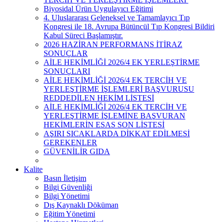
Biyosidal Ürün Uygulayıcı Eğitimi
4. Uluslararası Geleneksel ve Tamamlayıcı Tıp
Kongresi ile 18. Avrupa Bütüncül Tıp Kongresi Bildiri
Kabul Süreci Başlamıştır.
2026 HAZİRAN PERFORMANS İTİRAZ
SONUÇLAR
AİLE HEKİMLİĞİ 2026/4 EK YERLEŞTİRME
SONUÇLARI
AİLE HEKİMLİĞİ 2026/4 EK TERCİH VE
YERLEŞTİRME İŞLEMLERİ BAŞVURUSU
REDDEDİLEN HEKİM LİSTESİ
AİLE HEKİMLİĞİ 2026/4 EK TERCİH VE
YERLEŞTİRME İŞLEMİNE BAŞVURAN
HEKİMLERİN ESAS SON LİSTESİ
AŞIRI SICAKLARDA DİKKAT EDİLMESİ
GEREKENLER
GÜVENİLİR GIDA
Kalite
Basın İletişim
Bilgi Güvenliği
Bilgi Yönetimi
Dış Kaynaklı Döküman
Eğitim Yönetimi