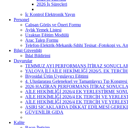
2026 İş Süreçleri
İç Kontrol Elektronik Yayın
Personel
Çalışan Görüş ve Öneri Formu
Aylık Yemek Listesi
Uzaktan Eğitim Modülü
Araç Talep Formu
Telefon-Elektrik-Mekanik-Sıhhi Tesisat -Fotokopi vs. Ar
Bilgi Güvenliği
İhlal Bildirimi
Duyurular
TEMMUZ AYI PERFORMANS İTİRAZ SONUÇLAR
YALOVA İLİ AİLE HEKİMLİĞİ 2026/5. EK TERCİ
Biyosidal Ürün Uygulayıcı Eğitimi
4. Uluslararası Geleneksel ve Tamamlayıcı Tıp Kongresi 
2026 HAZİRAN PERFORMANS İTİRAZ SONUÇL
AİLE HEKİMLİĞİ 2026/4 EK YERLEŞTİRME SON
AİLE HEKİMLİĞİ 2026/4 EK TERCİH VE YERL
AİLE HEKİMLİĞİ 2026/4 EK TERCİH VE YERLE
AŞIRI SICAKLARDA DİKKAT EDİLMESİ GEREK
GÜVENİLİR GIDA
Kalite
Basın İletişim