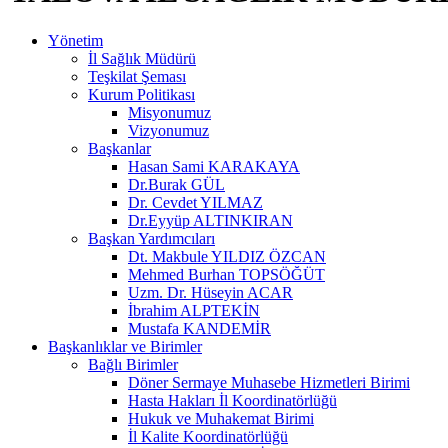
Yönetim
İl Sağlık Müdürü
Teşkilat Şeması
Kurum Politikası
Misyonumuz
Vizyonumuz
Başkanlar
Hasan Sami KARAKAYA
Dr.Burak GÜL
Dr. Cevdet YILMAZ
Dr.Eyyüp ALTINKIRAN
Başkan Yardımcıları
Dt. Makbule YILDIZ ÖZCAN
Mehmed Burhan TOPSÖĞÜT
Uzm. Dr. Hüseyin ACAR
İbrahim ALPTEKİN
Mustafa KANDEMİR
Başkanlıklar ve Birimler
Bağlı Birimler
Döner Sermaye Muhasebe Hizmetleri Birimi
Hasta Hakları İl Koordinatörlüğü
Hukuk ve Muhakemat Birimi
İl Kalite Koordinatörlüğü