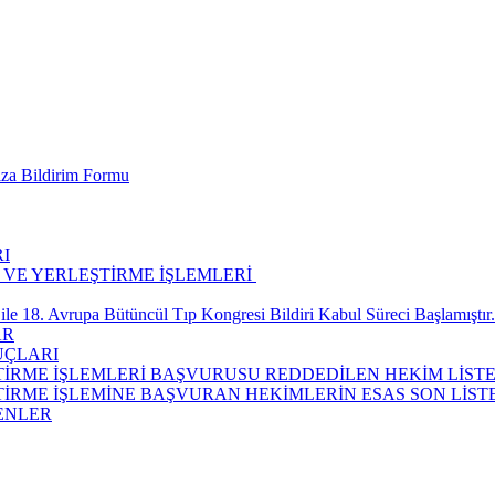
ıza Bildirim Formu
I
H VE YERLEŞTİRME İŞLEMLERİ ​
ile 18. Avrupa Bütüncül Tıp Kongresi Bildiri Kabul Süreci Başlamıştır.
AR
UÇLARI
EŞTİRME İŞLEMLERİ BAŞVURUSU REDDEDİLEN HEKİM LİSTE
ŞTİRME İŞLEMİNE BAŞVURAN HEKİMLERİN ESAS SON LİST
ENLER