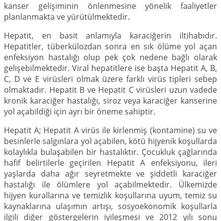
kanser gelişiminin önlenmesine yönelik faaliyetler
planlanmakta ve yürütülmektedir.
Hepatit, en basit anlamıyla karaciğerin iltihabıdır.
Hepatitler, tüberkülozdan sonra en sık ölüme yol açan
enfeksiyon hastalığı olup pek çok nedene bağlı olarak
gelişebilmektedir. Viral hepatitlere ise başta Hepatit A, B,
C, D ve E virüsleri olmak üzere farklı virüs tipleri sebep
olmaktadır. Hepatit B ve Hepatit C virüsleri uzun vadede
kronik karaciğer hastalığı, siroz veya karaciğer kanserine
yol açabildiği için ayrı bir öneme sahiptir.
Hepatit A; Hepatit A virüs ile kirlenmiş (kontamine) su ve
besinlerle salgınlara yol açabilen, kötü hijyenik koşullarda
kolaylıkla bulaşabilen bir hastalıktır. Çocukluk çağlarında
hafif belirtilerle geçirilen Hepatit A enfeksiyonu, ileri
yaşlarda daha ağır seyretmekte ve şiddetli karaciğer
hastalığı ile ölümlere yol açabilmektedir. Ülkemizde
hijyen kurallarına ve temizlik koşullarına uyum, temiz su
kaynaklarına ulaşımın artışı, sosyoekonomik koşullarla
ilgili diğer göstergelerin iyileşmesi ve 2012 yılı sonu