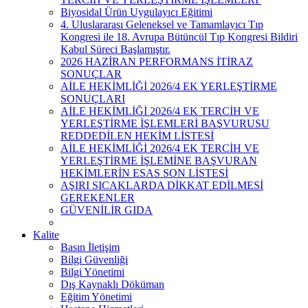
Biyosidal Ürün Uygulayıcı Eğitimi
4. Uluslararası Geleneksel ve Tamamlayıcı Tıp
Kongresi ile 18. Avrupa Bütüncül Tıp Kongresi Bildiri
Kabul Süreci Başlamıştır.
2026 HAZİRAN PERFORMANS İTİRAZ
SONUÇLAR
AİLE HEKİMLİĞİ 2026/4 EK YERLEŞTİRME
SONUÇLARI
AİLE HEKİMLİĞİ 2026/4 EK TERCİH VE
YERLEŞTİRME İŞLEMLERİ BAŞVURUSU
REDDEDİLEN HEKİM LİSTESİ
AİLE HEKİMLİĞİ 2026/4 EK TERCİH VE
YERLEŞTİRME İŞLEMİNE BAŞVURAN
HEKİMLERİN ESAS SON LİSTESİ
AŞIRI SICAKLARDA DİKKAT EDİLMESİ
GEREKENLER
GÜVENİLİR GIDA
Kalite
Basın İletişim
Bilgi Güvenliği
Bilgi Yönetimi
Dış Kaynaklı Döküman
Eğitim Yönetimi