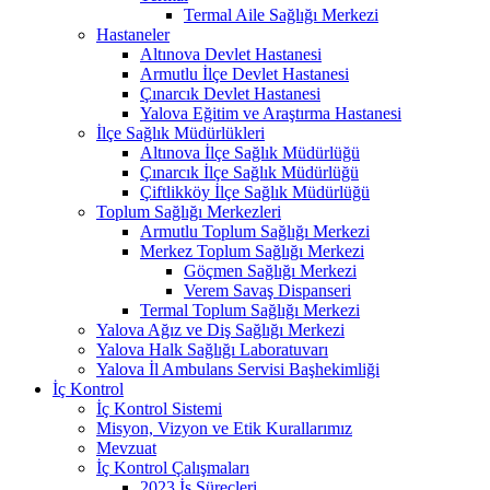
Termal Aile Sağlığı Merkezi
Hastaneler
Altınova Devlet Hastanesi
Armutlu İlçe Devlet Hastanesi
Çınarcık Devlet Hastanesi
Yalova Eğitim ve Araştırma Hastanesi
İlçe Sağlık Müdürlükleri
Altınova İlçe Sağlık Müdürlüğü
Çınarcık İlçe Sağlık Müdürlüğü
Çiftlikköy İlçe Sağlık Müdürlüğü
Toplum Sağlığı Merkezleri
Armutlu Toplum Sağlığı Merkezi
Merkez Toplum Sağlığı Merkezi
Göçmen Sağlığı Merkezi
Verem Savaş Dispanseri
Termal Toplum Sağlığı Merkezi
Yalova Ağız ve Diş Sağlığı Merkezi
Yalova Halk Sağlığı Laboratuvarı
Yalova İl Ambulans Servisi Başhekimliği
İç Kontrol
İç Kontrol Sistemi
Misyon, Vizyon ve Etik Kurallarımız
Mevzuat
İç Kontrol Çalışmaları
2023 İş Süreçleri