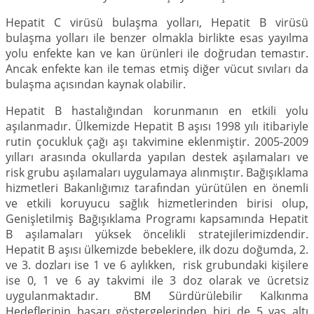
Hepatit C virüsü bulaşma yolları, Hepatit B virüsü
bulaşma yolları ile benzer olmakla birlikte esas yayılma
yolu enfekte kan ve kan ürünleri ile doğrudan temastır.
Ancak enfekte kan ile temas etmiş diğer vücut sıvıları da
bulaşma açısından kaynak olabilir.
Hepatit B hastalığından korunmanın en etkili yolu
aşılanmadır. Ülkemizde Hepatit B aşısı 1998 yılı itibariyle
rutin çocukluk çağı aşı takvimine eklenmiştir. 2005-2009
yılları arasında okullarda yapılan destek aşılamaları ve
risk grubu aşılamaları uygulamaya alınmıştır. Bağışıklama
hizmetleri Bakanlığımız tarafından yürütülen en önemli
ve etkili koruyucu sağlık hizmetlerinden birisi olup,
Genişletilmiş Bağışıklama Programı kapsamında Hepatit
B aşılamaları yüksek öncelikli stratejilerimizdendir.
Hepatit B aşısı ülkemizde bebeklere, ilk dozu doğumda, 2.
ve 3. dozları ise 1 ve 6 aylıkken, risk grubundaki kişilere
ise 0, 1 ve 6 ay takvimi ile 3 doz olarak ve ücretsiz
uygulanmaktadır. BM Sürdürülebilir Kalkınma
Hedeflerinin başarı göstergelerinden biri de 5 yaş altı