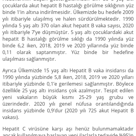
çocuklarda akut hepatit B hastalığı görülme sıklığının yüz
binde 1’in altına indirilmesidir. Ülkemizde bu hedefe 2009
yılı itibariyle ulaşılmış ve halen sürdürülmektedir. 1990
yılında 5 yaş altı 370 olan akut hepatit B vaka sayısı, 2020
yılı itibariyle 7’ye düşmüştür. 5 yaş altı çocuklardaki akut
hepatit B hastalığı görülme sıklığı da 1990 yılında yüz
binde 6,2 iken, 2018, 2019 ve 2020 yıllarında yüz binde
0,11 olarak saptanmıştır. Yüz binde bir hedefine
ulaşılması sağlanmıştır.
Ayrıca Ülkemizde 15 yaş altı Hepatit B vaka insidansı da
1990 yılında yüzbinde 5,8 iken, 2018, 2019 ve 2020 yılları
itibariyle yüzbinde 0,1’e gerilemesi sağlanmıştır. Böylece
özellikle 25 yaş altı insidans çok azalmıştır. Tespit edilen
yeni vakaların büyük kısmı 25-29 yaş grubu ve
üzerindedir. 2020 yılı genel nüfusa orantılandığında
insidans yüzbinde 0,9’dur (2020 yılı 725 akut Hepatit B
vakası).
Hepatit C virüsüne karşı aşı henüz bulunmamaktadır
ancak kullanılmaya başlayan yeni ilaçlarla tedavide %95’in