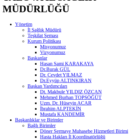
MÜDÜRLÜĞÜ
Yönetim
İl Sağlık Müdürü
Teşkilat Şeması
Kurum Politikası
Misyonumuz
Vizyonumuz
Başkanlar
Hasan Sami KARAKAYA
Dr.Burak GÜL
Dr. Cevdet YILMAZ
Dr.Eyyüp ALTINKIRAN
Başkan Yardımcıları
Dt. Makbule YILDIZ ÖZCAN
Mehmed Burhan TOPSÖĞÜT
Uzm. Dr. Hüseyin ACAR
İbrahim ALPTEKİN
Mustafa KANDEMİR
Başkanlıklar ve Birimler
Bağlı Birimler
Döner Sermaye Muhasebe Hizmetleri Birimi
Hasta Hakları İl Koordinatörlüğü