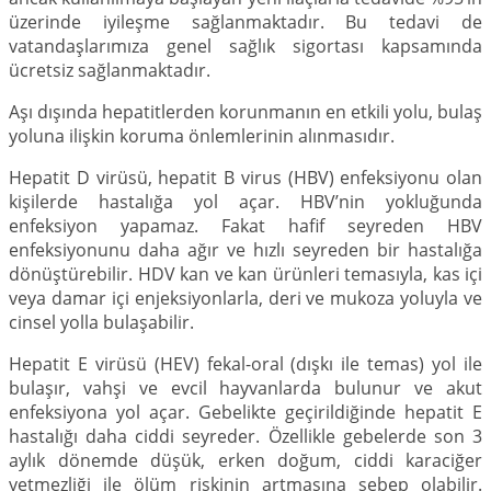
üzerinde iyileşme sağlanmaktadır. Bu tedavi de
vatandaşlarımıza genel sağlık sigortası kapsamında
ücretsiz sağlanmaktadır.
Aşı dışında hepatitlerden korunmanın en etkili yolu, bulaş
yoluna ilişkin koruma önlemlerinin alınmasıdır.
Hepatit D virüsü, hepatit B virus (HBV) enfeksiyonu olan
kişilerde hastalığa yol açar. HBV’nin yokluğunda
enfeksiyon yapamaz. Fakat hafif seyreden HBV
enfeksiyonunu daha ağır ve hızlı seyreden bir hastalığa
dönüştürebilir. HDV kan ve kan ürünleri temasıyla, kas içi
veya damar içi enjeksiyonlarla, deri ve mukoza yoluyla ve
cinsel yolla bulaşabilir.
Hepatit E virüsü (HEV) fekal-oral (dışkı ile temas) yol ile
bulaşır, vahşi ve evcil hayvanlarda bulunur ve akut
enfeksiyona yol açar. Gebelikte geçirildiğinde hepatit E
hastalığı daha ciddi seyreder. Özellikle gebelerde son 3
aylık dönemde düşük, erken doğum, ciddi karaciğer
yetmezliği ile ölüm riskinin artmasına sebep olabilir.