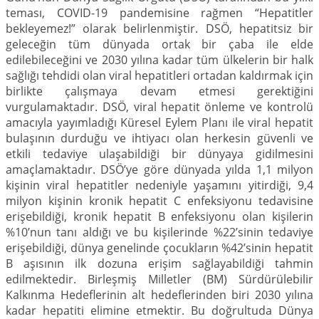
teması, COVID-19 pandemisine rağmen “Hepatitler
bekleyemez!” olarak belirlenmiştir. DSÖ, hepatitsiz bir
geleceğin tüm dünyada ortak bir çaba ile elde
edilebileceğini ve 2030 yılına kadar tüm ülkelerin bir halk
sağlığı tehdidi olan viral hepatitleri ortadan kaldırmak için
birlikte çalışmaya devam etmesi gerektiğini
vurgulamaktadır. DSÖ, viral hepatit önleme ve kontrolü
amacıyla yayımladığı Küresel Eylem Planı ile viral hepatit
bulaşının durduğu ve ihtiyacı olan herkesin güvenli ve
etkili tedaviye ulaşabildiği bir dünyaya gidilmesini
amaçlamaktadır. DSÖ’ye göre dünyada yılda 1,1 milyon
kişinin viral hepatitler nedeniyle yaşamını yitirdiği, 9,4
milyon kişinin kronik hepatit C enfeksiyonu tedavisine
erişebildiği, kronik hepatit B enfeksiyonu olan kişilerin
%10’nun tanı aldığı ve bu kişilerinde %22’sinin tedaviye
erişebildiği, dünya genelinde çocukların %42’sinin hepatit
B aşısının ilk dozuna erişim sağlayabildiği tahmin
edilmektedir. Birleşmiş Milletler (BM) Sürdürülebilir
Kalkınma Hedeflerinin alt hedeflerinden biri 2030 yılına
kadar hepatiti elimine etmektir. Bu doğrultuda Dünya