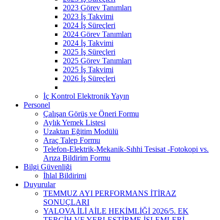
2023 Görev Tanımları
2023 İş Takvimi
2024 İş Süreçleri
2024 Görev Tanımları
2024 İş Takvimi
2025 İş Süreçleri
2025 Görev Tanımları
2025 İş Takvimi
2026 İş Süreçleri
İç Kontrol Elektronik Yayın
Personel
Çalışan Görüş ve Öneri Formu
Aylık Yemek Listesi
Uzaktan Eğitim Modülü
Araç Talep Formu
Telefon-Elektrik-Mekanik-Sıhhi Tesisat -Fotokopi vs.
Arıza Bildirim Formu
Bilgi Güvenliği
İhlal Bildirimi
Duyurular
TEMMUZ AYI PERFORMANS İTİRAZ
SONUÇLARI
YALOVA İLİ AİLE HEKİMLİĞİ 2026/5. EK
TERCİH VE YERLEŞTİRME İŞLEMLERİ ​