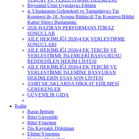
Biyosidal Ürün Uygulayıcı Eğitimi
4. Uluslararası Geleneksel ve Tamamlayıcı Tıp
Kongresi ile 18. Avrupa Bütüncül Tıp Kongresi Bildiri
Kabul Süreci Başlamıştır.
2026 HAZİRAN PERFORMANS İTİRAZ
SONUÇLAR
AİLE HEKİMLİĞİ 2026/4 EK YERLEŞTİRME
SONUÇLARI
AİLE HEKİMLİĞİ 2026/4 EK TERCİH VE
YERLEŞTİRME İŞLEMLERİ BAŞVURUSU
REDDEDİLEN HEKİM LİSTESİ
AİLE HEKİMLİĞİ 2026/4 EK TERCİH VE
YERLEŞTİRME İŞLEMİNE BAŞVURAN
HEKİMLERİN ESAS SON LİSTESİ
AŞIRI SICAKLARDA DİKKAT EDİLMESİ
GEREKENLER
GÜVENİLİR GIDA
Kalite
Basın İletişim
Bilgi Güvenliği
Bilgi Yönetimi
Dış Kaynaklı Döküman
Eğitim Yönetimi