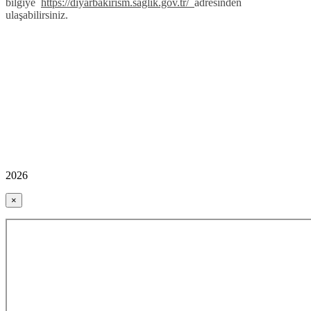
bilgiye
https://diyarbakirism.saglik.gov.tr/
adresinden
ulaşabilirsiniz.
2026
×