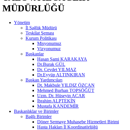
MÜDÜRLÜĞÜ
Yönetim
İl Sağlık Müdürü
Teşkilat Şeması
Kurum Politikası
Misyonumuz
Vizyonumuz
Başkanlar
Hasan Sami KARAKAYA
Dr.Burak GÜL
Dr. Cevdet YILMAZ
Dr.Eyyüp ALTINKIRAN
Başkan Yardımcıları
Dt. Makbule YILDIZ ÖZCAN
Mehmed Burhan TOPSÖĞÜT
Uzm. Dr. Hüseyin ACAR
İbrahim ALPTEKİN
Mustafa KANDEMİR
Başkanlıklar ve Birimler
Bağlı Birimler
Döner Sermaye Muhasebe Hizmetleri Birimi
Hasta Hakları İl Koordinatörlüğü