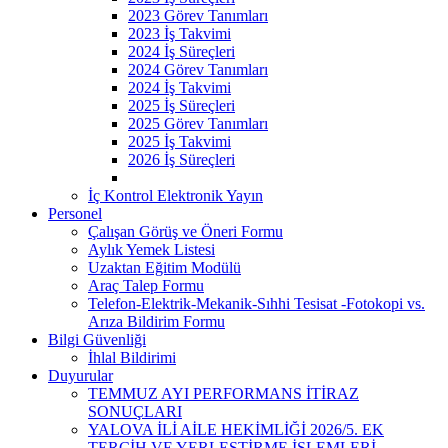
2023 Görev Tanımları
2023 İş Takvimi
2024 İş Süreçleri
2024 Görev Tanımları
2024 İş Takvimi
2025 İş Süreçleri
2025 Görev Tanımları
2025 İş Takvimi
2026 İş Süreçleri
İç Kontrol Elektronik Yayın
Personel
Çalışan Görüş ve Öneri Formu
Aylık Yemek Listesi
Uzaktan Eğitim Modülü
Araç Talep Formu
Telefon-Elektrik-Mekanik-Sıhhi Tesisat -Fotokopi vs.
Arıza Bildirim Formu
Bilgi Güvenliği
İhlal Bildirimi
Duyurular
TEMMUZ AYI PERFORMANS İTİRAZ
SONUÇLARI
YALOVA İLİ AİLE HEKİMLİĞİ 2026/5. EK
TERCİH VE YERLEŞTİRME İŞLEMLERİ ​