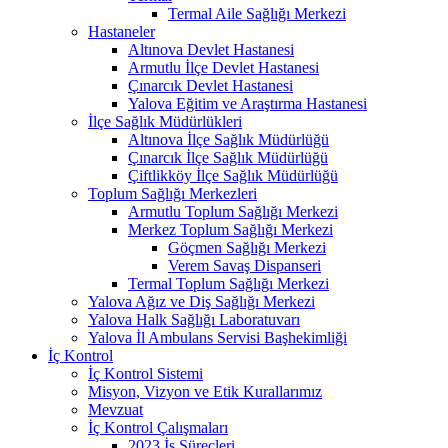
Termal Aile Sağlığı Merkezi
Hastaneler
Altınova Devlet Hastanesi
Armutlu İlçe Devlet Hastanesi
Çınarcık Devlet Hastanesi
Yalova Eğitim ve Araştırma Hastanesi
İlçe Sağlık Müdürlükleri
Altınova İlçe Sağlık Müdürlüğü
Çınarcık İlçe Sağlık Müdürlüğü
Çiftlikköy İlçe Sağlık Müdürlüğü
Toplum Sağlığı Merkezleri
Armutlu Toplum Sağlığı Merkezi
Merkez Toplum Sağlığı Merkezi
Göçmen Sağlığı Merkezi
Verem Savaş Dispanseri
Termal Toplum Sağlığı Merkezi
Yalova Ağız ve Diş Sağlığı Merkezi
Yalova Halk Sağlığı Laboratuvarı
Yalova İl Ambulans Servisi Başhekimliği
İç Kontrol
İç Kontrol Sistemi
Misyon, Vizyon ve Etik Kurallarımız
Mevzuat
İç Kontrol Çalışmaları
2023 İş Süreçleri